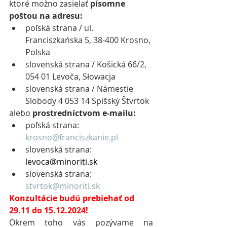
ktoré možno zasielať 
písomne 
poštou na adresu:
poľská strana / ul. 
Franciszkańska 5, 38-400 Krosno, 
Polska
slovenská strana / Košická 66/2, 
054 01 Levoča, Słowacja
slovenská strana / Námestie 
Slobody 4 053 14 Spišský Štvrtok
alebo 
prostredníctvom e-mailu:
poľská strana:  
krosno@franciszkanie.pl
slovenská strana: 
levoca@minoriti.sk
slovenská strana:  
stvrtok@minoriti.sk
Konzultácie budú prebiehať od 
29.11 do 15.12.2024!
Okrem toho vás pozývame na 