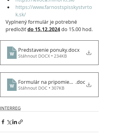
https://www.farnostspisskystvrto
k.sk/
Vyplnený formulár je potrebné 
predložiť 
do 15.12.2024
 do 15.00 hod.
Predstavenie ponuky
.docx
Stáhnout DOCX • 234KB
Formulár na pripomienky a návrhy
.doc
Stáhnout DOC • 307KB
INTERREG