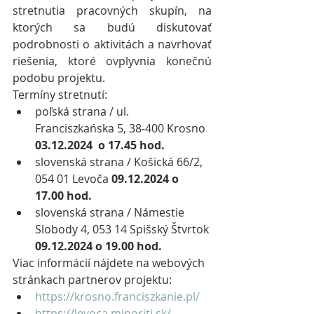
stretnutia pracovných skupín, na 
ktorých sa budú diskutovať 
podrobnosti o aktivitách a navrhovať 
riešenia, ktoré ovplyvnia konečnú 
podobu projektu.
Termíny stretnutí:
poľská strana / ul. 
Franciszkańska 5, 38-400 Krosno 
03.12.2024  o 17.45 hod.
slovenská strana / Košická 66/2, 
054 01 Levoča
 09.12.2024 o 
17.00 hod.
slovenská strana / Námestie 
Slobody 4, 053 14 Spišský Štvrtok 
09.12.2024 o 19.00 hod.
Viac informácií nájdete na webových 
stránkach partnerov projektu:
https://krosno.franciszkanie.pl/
https://levoca.minoriti.sk/