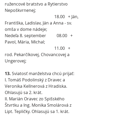
ružencové bratstvo a Rytierstvo 
Nepoškvrnenej;
                                               18.00   + Ján, 
Františka, Ladislav, Ján a Anna - sv. 
omša v dome nádeje;
Nedeľa 8. september          08.00   + 
Pavol, Mária, Michal;
                                               11.00   + 
rod. Pekarčíkovej, Chovancovej a 
Ungerovej;
13. 
Sviatosť manželstva chcú prijať:
I. Tomáš Podolinský z Dravec a 
Veronika Kellnerová z Hradiska. 
Ohlasujú sa 2. krát.
II. Marián Oravec zo Spišského 
Štvrtku a Ing. Monika Smolárová z 
Lipt. Tepličky. Ohlasujú sa 1. krát.