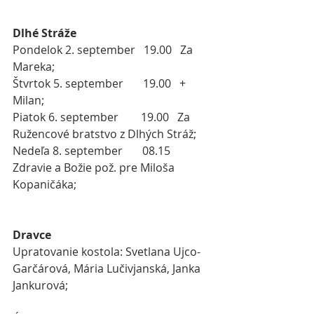
Dlhé Stráže
Pondelok 2. september   19.00   Za 
Mareka;
Štvrtok 5. september       19.00   + 
Milan;
Piatok 6. september        19.00   Za 
Ružencové bratstvo z Dlhých Stráž;
Nedeľa 8. september       08.15   
Zdravie a Božie pož. pre Miloša 
Kopaničáka;
 ​
Dravce
Upratovanie kostola: Svetlana Ujco-
Garčárová, Mária Lučivjanská, Janka 
Jankurová;