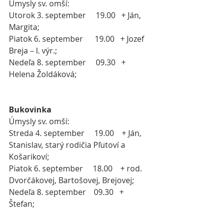
Úmysly sv. omší:
Utorok 3. september     19.00   + Ján, 
Margita;
Piatok 6. september      19.00   + Jozef 
Breja – I. výr.;
Nedeľa 8. september     09.30   + 
Helena Žoldáková;
Bukovinka
Úmysly sv. omší:
Streda 4. september     19.00    + Ján, 
Stanislav, starý rodičia Pľutoví a 
Košarikoví;
Piatok 6. september     18.00    + rod. 
Dvorčákovej, Bartošovej, Brejovej;
Nedeľa 8. september    09.30   + 
Štefan;