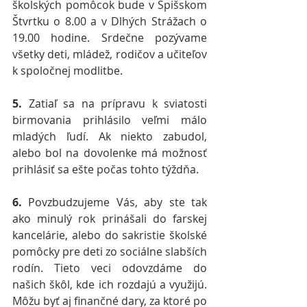
školských pomôcok bude v Spišskom 
Štvrtku o 8.00 a v Dlhých Strážach o 
19.00 hodine. Srdečne pozývame 
všetky deti, mládež, rodičov a učiteľov 
k spoločnej modlitbe.
5.
 Zatiaľ sa na prípravu k sviatosti 
birmovania prihlásilo veľmi málo 
mladých ľudí. Ak niekto zabudol, 
alebo bol na dovolenke má možnosť 
prihlásiť sa ešte počas tohto týždňa.
6.
 Povzbudzujeme Vás, aby ste tak 
ako minulý rok prinášali do farskej 
kancelárie, alebo do sakristie školské 
pomôcky pre deti zo sociálne slabších 
rodín. Tieto veci odovzdáme do 
našich škôl, kde ich rozdajú a využijú. 
Môžu byť aj finančné dary, za ktoré po 