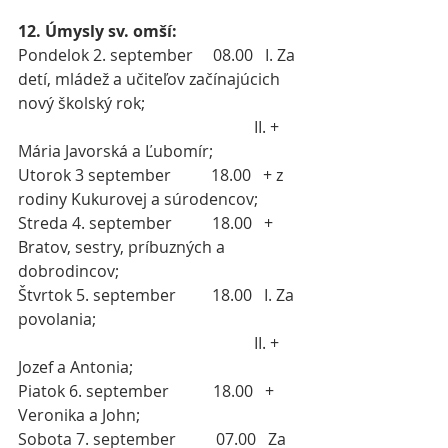
12. Úmysly sv. omší:
Pondelok 2. september     08.00   I. Za 
detí, mládež a učiteľov začínajúcich 
nový školský rok;
                                                           II. + 
Mária Javorská a Ľubomír;
Utorok 3 september          18.00   + z 
rodiny Kukurovej a súrodencov;
Streda 4. september          18.00   + 
Bratov, sestry, príbuzných a 
dobrodincov;
Štvrtok 5. september         18.00   I. Za 
povolania;
                                                           II. + 
Jozef a Antonia;
Piatok 6. september           18.00   + 
Veronika a John;
Sobota 7. september          07.00   Za 