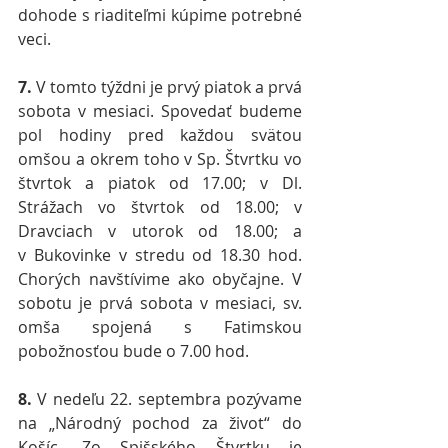
dohode s riaditeľmi kúpime potrebné 
veci.
7.
 V tomto týždni je prvý piatok a prvá 
sobota v mesiaci. Spovedať budeme 
pol hodiny pred každou svätou 
omšou a okrem toho v Sp. Štvrtku vo 
štvrtok a piatok od 17.00; v Dl. 
Strážach vo štvrtok od 18.00; v 
Dravciach v utorok od 18.00; a 
v Bukovinke v stredu od 18.30 hod. 
Chorých navštívime ako obyčajne. V 
sobotu je prvá sobota v mesiaci, sv. 
omša spojená s Fatimskou 
pobožnosťou bude o 7.00 hod.
8. 
V nedeľu 22. septembra pozývame 
na „Národný pochod za život“ do 
Košíc. Zo Spišského Štvrtku je 