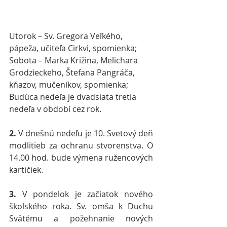
Utorok – Sv. Gregora Veľkého, 
pápeža, učiteľa Cirkvi, spomienka;
Sobota – Marka Križina, Melichara 
Grodzieckeho, Štefana Pangráča, 
kňazov, mučeníkov, spomienka;
Budúca nedeľa je dvadsiata tretia 
nedeľa v období cez rok.
2. 
V dnešnú nedeľu je 10. Svetový deň 
modlitieb za ochranu stvorenstva. O 
14.00 hod. bude výmena ružencových 
kartičiek.
3. 
V pondelok je začiatok nového 
školského roka. Sv. omša k Duchu 
Svätému a požehnanie nových 