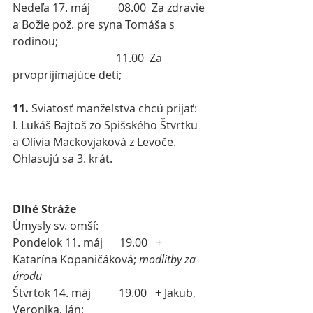
Nedeľa 17. máj
08.00  Za zdravie 
a Božie pož. pre syna Tomáša s 
rodinou;
                                     11.00  Za 
prvoprijímajúce deti;
11.
 Sviatosť manželstva chcú prijať:
I. Lukáš Bajtoš zo Spišského Štvrtku 
a Olívia Mackovjaková z Levoče. 
Ohlasujú sa 3. krát.
Dlhé Stráže
Úmysly sv. omší:
Pondelok 11. máj      19.00   + 
Katarína Kopaničáková; 
modlitby za 
úrodu
Štvrtok 14. máj          19.00   + Jakub, 
Veronika, Ján;