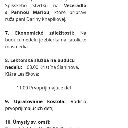
Spišského Štvrtku na 
Večeradlo 
s Pannou Máriou
, ktoré pripraví 
ruža pani Dariny Knapikovej.
7.
Ekonomické záležitosti: 
Na 
budúcu nedeľu je zbierka na katolícke 
masmédia.
8. Lektorská služba na budúcu 
nedeľu:    
08.00 Kristína Slaninová, 
Klára Lesičková;
          11.00 Prvoprijímajúce detí;  
9. Upratovanie kostola: 
Rodičia 
prvoprijímajúcich detí;
10. Úmysly sv. omší: