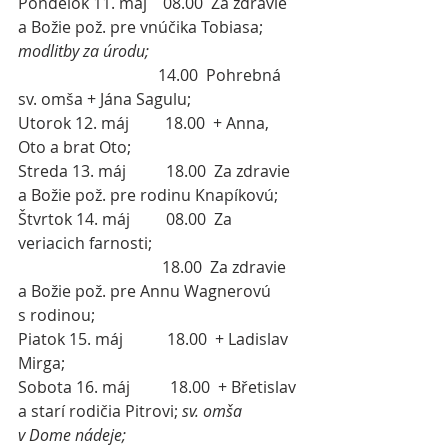
Pondelok 11. máj    08.00  Za zdravie 
a Božie pož. pre vnúčika Tobiasa; 
modlitby za úrodu;
                                   14.00  Pohrebná 
sv. omša + Jána Sagulu;
Utorok 12. máj         18.00  + Anna, 
Oto a brat Oto;
Streda 13. máj          18.00  Za zdravie 
a Božie pož. pre rodinu Knapíkovú; 
Štvrtok 14. máj         08.00  Za 
veriacich farnosti;
                                    18.00  Za zdravie 
a Božie pož. pre Annu Wagnerovú 
s rodinou;
Piatok 15. máj           18.00  + Ladislav 
Mirga;
Sobota 16. máj          18.00  + Břetislav 
a starí rodičia Pitrovi; 
sv. omša 
v Dome nádeje;