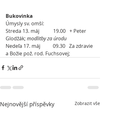
Bukovinka
Úmysly sv. omší:
Streda 13. máj           19.00   + Peter 
Glodžák; 
modlitby za úrodu
Nedeľa 17. máj
09.30   Za zdravie 
a Božie pož. rod. Fuchsovej;
Nejnovější příspěvky
Zobrazit vše