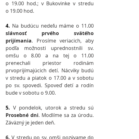
o 19.00 hod.; v Bukovinke v stredu 
o 19.00 hod.
4.
Na budúcu nedeľu máme o 11.00 
slávnosť prvého svätého 
prijímania
. Prosíme veriacich, aby 
podľa možnosti uprednostnili sv. 
omšu o 8.00 a na tej o 11.00 
prenechali priestor rodinám 
prvoprijímajúcich detí. Nácviky budú 
v stredu a piatok o 17.00 a v sobotu 
po sv. spovedi. Spoveď detí a rodín 
bude v sobotu o 9.00.
5.
V pondelok, utorok a stredu sú 
Prosebné dni
. Modlíme sa za úrodu. 
Záväzný je jeden deň.
6.
 V stredu po sv. omši pozývame do 