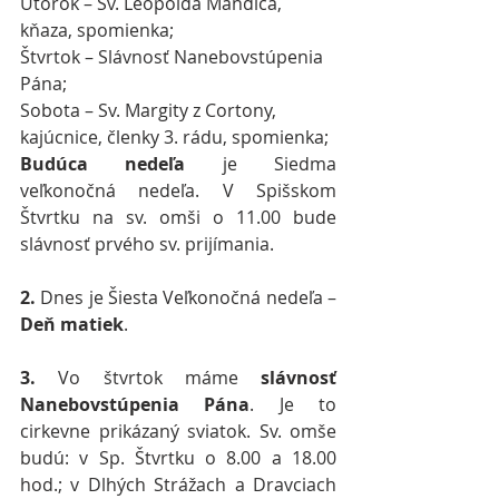
Utorok – Sv. Leopolda Mandića, 
kňaza, spomienka;
Štvrtok – Slávnosť Nanebovstúpenia 
Pána;
Sobota – Sv. Margity z Cortony, 
kajúcnice, členky 3. rádu, spomienka;
Budúca nedeľa
 je Siedma 
veľkonočná nedeľa. V Spišskom 
Štvrtku na sv. omši o 11.00 bude 
slávnosť prvého sv. prijímania.
2.
 Dnes je Šiesta Veľkonočná nedeľa – 
Deň matiek
.
3.
 Vo štvrtok máme 
slávnosť 
Nanebovstúpenia Pána
. Je to 
cirkevne prikázaný sviatok. Sv. omše 
budú: v Sp. Štvrtku o 8.00 a 18.00 
hod.; v Dlhých Strážach a Dravciach 