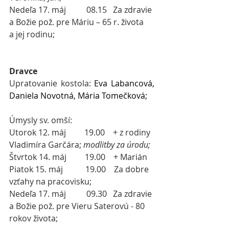
Nedeľa 17. máj
08.15   Za zdravie 
a Božie pož. pre Máriu – 65 r. života 
a jej rodinu;
 ​
Dravce
Upratovanie kostola: 
Eva Labancová, 
Daniela Novotná, Mária Tomečková
;
Úmysly sv. omší:
Utorok 12. máj         19.00    + z rodiny 
Vladimíra Garčára; 
modlitby za úrodu;
Štvrtok 14. máj         19.00    + Marián
Piatok 15. máj           19.00    Za dobre 
vzťahy na pracovisku;
Nedeľa 17. máj
09.30   Za zdravie 
a Božie pož. pre Vieru Saterovú - 80 
rokov života;