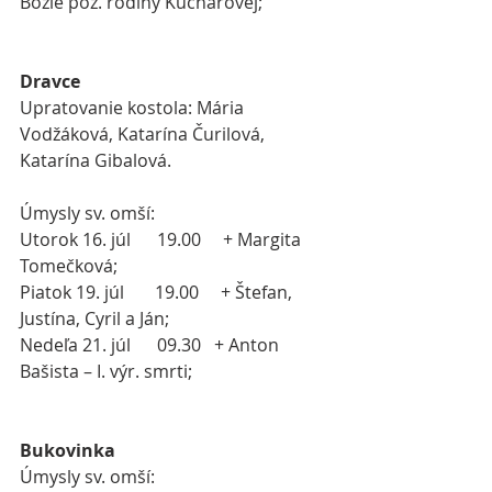
Božie pož. rodiny Kucharovej;
 ​
Dravce
Upratovanie kostola: Mária 
Vodžáková, Katarína Čurilová, 
Katarína Gibalová.
Úmysly sv. omší:
Utorok 16. júl      19.00     + Margita 
Tomečková;
Piatok 19. júl       19.00     + Štefan, 
Justína, Cyril a Ján;
Nedeľa 21. júl      09.30   + Anton 
Bašista – I. výr. smrti;
Bukovinka
Úmysly sv. omší: