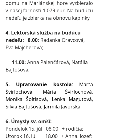
domu na Mariánskej hore vyzbieralo 
v našej farnosti 1.079 eur. Na budúcu 
nedeľu je zbierka na obnovu kaplnky.
4. Lektorská služba na budúcu 
nedeľu:   8.00: 
Radanka Oravcová, 
Eva Majcherová;
     11.00:
 Anna Palenčárová, Natália 
Bajtošová;
5. Upratovanie kostola
: Marta 
Švirlochová, Mária Švirlochová, 
Monika Šoltisová, Lenka Magutová, 
Silvia Bajtošová, Jarmila Javorská.
6. Úmysly sv. omší:
Pondelok 15. júl   08.00   + rodičia;
Utorok 16. júl       18.00   + Anna, Jozef;