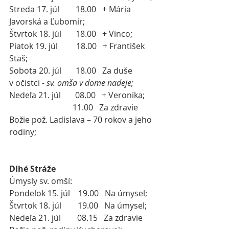
Streda 17. júl        18.00   + Mária 
Javorská a Ľubomír;
Štvrtok 18. júl       18.00   + Vinco;
Piatok 19. júl         18.00   + František 
Staš;
Sobota 20. júl       18.00   Za duše 
v očistci - 
sv. omša v dome nadeje;
Nedeľa 21. júl
08.00   + Veronika;
                               11.00   Za zdravie 
Božie pož. Ladislava – 70 rokov a jeho 
rodiny;
Dlhé Stráže
Úmysly sv. omší:
Pondelok 15. júl    19.00   Na úmysel;
Štvrtok 18. júl        19.00   Na úmysel;
Nedeľa 21. júl
08.15   Za zdravie 