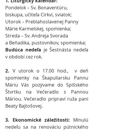
1. Liturgický kalendár:
Pondelok – Sv. Bonaventúru, 
biskupa, učiteľa Cirkvi, sviatok;
Utorok – Preblahoslavenej Panny 
Márie Karmelskej, spomienka;
Streda – Sv. Andreja Svorada 
a Beňadika, pustovníkov, spomienka;
Budúca nedeľa
 je Šestnásta nedeľa 
v období cez rok.
2.
 V utorok o 17.00 hod.,  v deň 
spomienky na Škapuliarsku Pannu 
Máriu Vás pozývame do Spišského 
Štvrtku na Večeradlo s Pannou 
Máriou. Večeradlo pripraví ruža pani 
Beaty Bajtošovej.
3. Ekonomické záležitosti:
 Minulú 
nedeľu sa na renováciu pútnického 