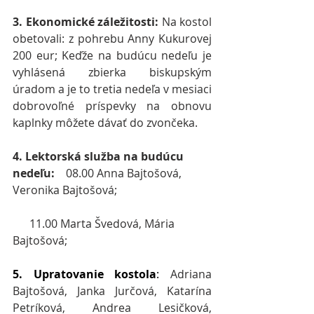
3. Ekonomické záležitosti:
 Na kostol 
obetovali: z pohrebu Anny Kukurovej 
200 eur; Keďže na budúcu nedeľu je 
vyhlásená zbierka biskupským 
úradom a je to tretia nedeľa v mesiaci 
dobrovoľné príspevky na obnovu 
kaplnky môžete dávať do zvončeka.
4. Lektorská služba na budúcu 
nedeľu:    
08.00 Anna Bajtošová, 
Veronika Bajtošová;
      11.00 Marta Švedová, Mária 
Bajtošová;        
5. Upratovanie kostola
: 
Adriana 
Bajtošová, Janka Jurčová, Katarína 
Petríková, Andrea Lesičková, 