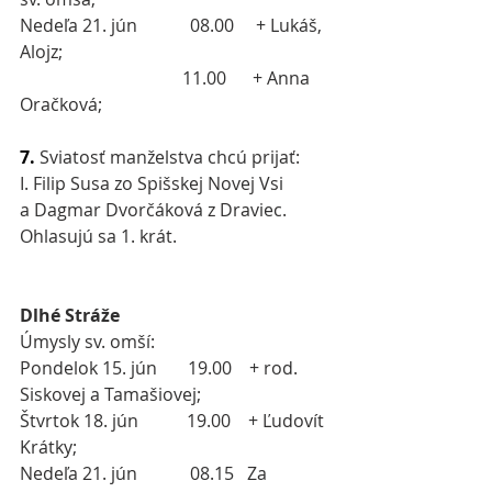
Nedeľa 21. jún
08.00     + Lukáš, 
Alojz;
                                     11.00      + Anna 
Oračková;
7.
Sviatosť manželstva chcú prijať:
I. Filip Susa zo Spišskej Novej Vsi 
a Dagmar Dvorčáková z Draviec. 
Ohlasujú sa 1. krát.
Dlhé Stráže
Úmysly sv. omší:
Pondelok 15. jún       19.00    + rod. 
Siskovej a Tamašiovej;
Štvrtok 18. jún           19.00    + Ľudovít 
Krátky;
Nedeľa 21. jún
08.15   Za 