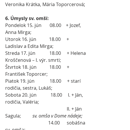
Veronika Krátka, Mária Toporcerová
;
6. Úmysly sv. omší:
Pondelok 15. jún       08.00    + Jozef, 
Anna Mirga;
Utorok 16. jún           18.00     + 
Ladislav a Edita Mirga;
Streda 17. jún            18.00     + Helena 
Kroščenová – I. výr. smrti;
Štvrtok 18. jún           18.00     + 
František Toporcer;
Piatok 19. jún             18.00     + starí 
rodičia, sestra, Lukáš;
Sobota 20. jún            18.00     I. + Ján, 
rodičia, Valéria;
                                                     II. + Ján 
Sagula;          
sv. omša v Dome nádeje;
                                     14.00      sobášna 
sv. omša;