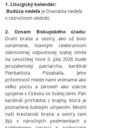
1. Liturgický kalendár:
Budúca nedeľa
 je Dvanásta nedeľa 
v cezročnom období.
2.
Oznam Biskupského úradu:
Drahí bratia a sestry, ako už bolo 
oznámené, hlavným celebrantom 
slávnostnej odpustovej svätej omše 
na Levočskej hore 5. júla 2026 bude 
jeruzalemský patriarcha, kardinál 
Pierbattista Pizzaballa. Jeho 
prítomnosť medzi nami vnímame ako 
veľkú poctu a zároveň ako vzácne 
spojenie s Cirkvou vo Svätej zemi. Pán 
kardinál prichádza z krajiny, ktorá je 
poznačená ľudským utrpením. Mnohí 
naši kresťanskí bratia a sestry tam 
žijú v náročných podmienkach a 
každodenne zápasia o zachovanie 