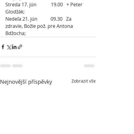
Streda 17. jún            19.00   + Peter 
Glodžák; 
Nedeľa 21. jún
09.30   Za 
zdravie, Božie pož. pre Antona 
Bdžocha;
Nejnovější příspěvky
Zobrazit vše