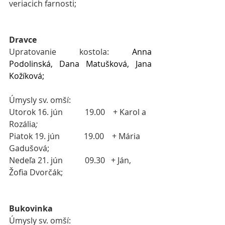
veriacich farnosti;
 ​
Dravce
Upratovanie kostola: 
Anna 
Podolinská, Dana Matušková, Jana 
Kožíková
;
Úmysly sv. omší:
Utorok 16. jún           19.00    + Karol a 
Rozália
;
Piatok 19. jún            19.00    + Mária 
Gadušová;
Nedeľa 21. jún
09.30   + Ján, 
Žofia Dvorčák;
Bukovinka
Úmysly sv. omší: