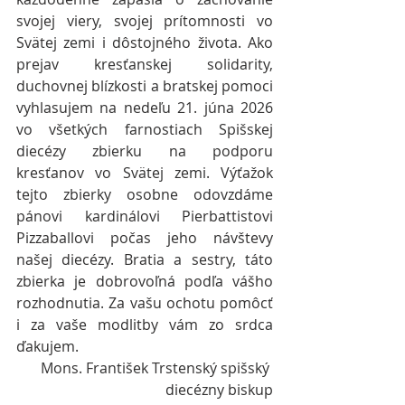
svojej viery, svojej prítomnosti vo 
Svätej zemi i dôstojného života. Ako 
prejav kresťanskej solidarity, 
duchovnej blízkosti a bratskej pomoci 
vyhlasujem na nedeľu 21. júna 2026 
vo všetkých farnostiach Spišskej 
diecézy zbierku na podporu 
kresťanov vo Svätej zemi. Výťažok 
tejto zbierky osobne odovzdáme 
pánovi kardinálovi Pierbattistovi 
Pizzaballovi počas jeho návštevy 
našej diecézy. Bratia a sestry, táto 
zbierka je dobrovoľná podľa vášho 
rozhodnutia. Za vašu ochotu pomôcť 
i za vaše modlitby vám zo srdca 
ďakujem.
Mons. František Trstenský spišský 
diecézny biskup