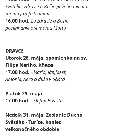
Svätého, zdravie a Božie požehnanie pre 
rodinu Jozefa Slaninu.
16.00 hod. 
Za zdravie a Božie 
požehnanie pre mamu Martu
DRAVCE
Utorok 26. mája, 
spomienka na s
v. 
Filipa Neriho, kňaza
17.00 hod. 
+Mária, Ján,Jozef, 
Antónia,Viera a duše v očistci
Piatok 29. mája
17.00 hod. 
+Štefan Bašista
Nedeľa 31. mája, 
Zoslanie Ducha 
Svätého - Turíce, koniec 
veľkonočného obdobia