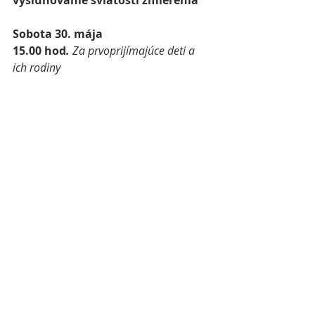
vysluhovanie sviatosti zmierenia
Sobota 30. mája
15.00 hod
.
 Za prvoprijímajúce deti a 
ich rodiny
Nedeľa 31. mája, 
Zoslanie Ducha 
Svätého - Turíce, koniec 
veľkonočného obdobia
08.15 hod. 
Za zdravie a Božie 
požehnanie pre Katarínu (85. jubileum)
16.00 hod. 
Za + manželov Dušana a 
Máriu
BUKOVINKA
Streda 27. mája, 
ľubovoľná 
spomienka na b
l. Jozefa z Igualady, 
kňaza