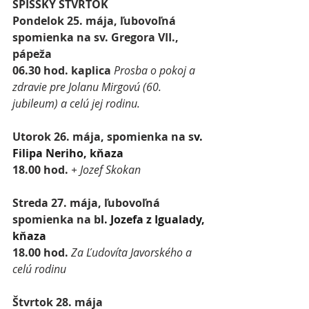
SPIŠSKÝ ŠTVRTOK
Pondelok 25. mája, ľ
ubovoľná 
spomienka na sv. Gregora VII., 
pápeža 
06.30 hod. kaplica 
Prosba o pokoj a 
zdravie pre Jolanu Mirgovú (60. 
jubileum) a celú jej rodinu.
Utorok 26. mája, spomienka na s
v. 
Filipa Neriho, kňaza
18.00 hod. 
+ Jozef Skokan
Streda 27. mája, ľubovoľná 
spomienka na b
l. Jozefa z Igualady, 
kňaza
18.00 hod. 
Za Ľudovíta Javorského a 
celú rodinu
Štvrtok 28. mája 