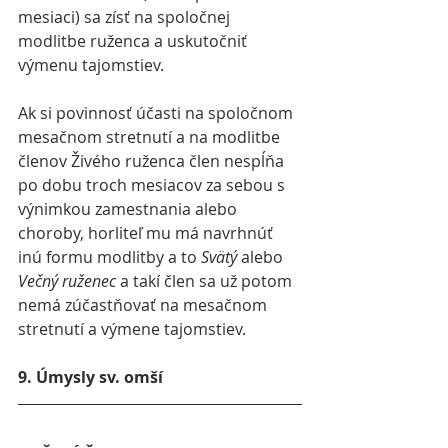
mesiaci) sa zísť na spoločnej 
modlitbe ruženca a uskutočniť 
výmenu tajomstiev.
Ak si povinnosť účasti na spoločnom 
mesačnom stretnutí a na modlitbe 
členov Živého ruženca člen nespĺňa 
po dobu troch mesiacov za sebou s 
výnimkou zamestnania alebo 
choroby, horliteľ mu má navrhnúť 
inú formu modlitby a to 
Svätý 
alebo 
Večný ruženec 
a takí člen sa už potom 
nemá zúčastňovať na mesačnom 
stretnutí a výmene tajomstiev.
9. Úmysly sv. omší