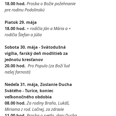
18.00 hod. 
Prosba o Božie požehnanie 
pre rodinu Podolinskú
Piatok 29. mája
18.00 hod. 
+ rodičia Ján a Mária a + 
rodičia Štefan a Júlia
Sobota 30. mája - Svätodušná 
vigília, farský deň modlitieb za 
jednotu kresťanov
20.00 hod. 
Pro Populo (za Boží ľud 
našej farnosti)
Nedeľa 31. mája, Zoslanie Ducha 
Svätého - Turíce, koniec 
veľkonočného obdobia
08.00 hod. 
Za rodiny Braňo, Lukáš, 
Miriama z rod. Lačnej, za zdravie
11.00 hod. 
Prosba o svetlo, dary Ducha 