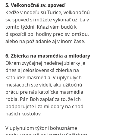
5. Veľkonočná sv. spoveď
Keďže v nedeľu sú Turíce, veľkonočnú 
sv. spoveď si môžete vykonať už iba v 
tomto týždni. Kňazi vám budú k 
dispozícii pol hodiny pred sv. omšou, 
alebo na požiadanie aj v inom čase.
6. Zbierka na masmédia a milodary
Okrem zvyčajnej nedeľnej zbierky je 
dnes aj celoslovenská zbierka na 
katolícke masmédia. V uplynulých 
mesiacoch ste videli, akú užitočnú 
prácu pre nás katolícke masmédia 
robia. Pán Boh zaplať za to, že ich 
podporujete i za milodary na chod 
našich kostolov.
V uplynulom týždni bohuznáme 