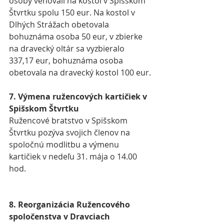
osoby venovali na kostol v Spišskom 
Štvrtku spolu 150 eur. Na kostol v 
Dlhých Strážach obetovala 
bohuznáma osoba 50 eur, v zbierke 
na dravecký oltár sa vyzbieralo 
337,17 eur, bohuznáma osoba 
obetovala na dravecký kostol 100 eur.
7. Výmena ružencových kartičiek v 
Spišskom Štvrtku
Ružencové bratstvo v Spišskom 
Štvrtku pozýva svojich členov na 
spoločnú modlitbu a výmenu 
kartičiek v nedeľu 31. mája o 14.00 
hod.
8. Reorganizácia Ružencového 
spoločenstva v Dravciach