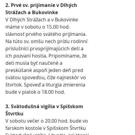
2. Prvé sv. prijímanie v Dlhých 
Strážach a Bukovinke
V Dlhých Strážach a v Bukovinke 
máme v sobotu 
o 15.00 hod. 
slávnosť prvého svätého prijímania. 
Na túto sv. omšu nech prídu rodinní 
príslušníci prvoprijímajúcich detí a 
ich pozvaní hostia. Pripomíname, že 
deti musia byť naučené a 
preskúšané aspoň jeden deň pred 
svätou spoveďou, čiže najneskôr vo 
štvrtok. Spoveď a liturgia zmierenia 
bude v piatok o 18.00 hod.
3. Svätodušná vigília v Spišskom 
Štvrtku
V sobotu večer o 20.00 hod. bude vo 
farskom kostole v Spišskom Štvrtku 