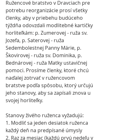
Ružencové bratstvo v Dravciach pre 
potrebu reorganizácie prosí všetky 
členky, aby v priebehu budúceho 
týždňa odovzdali modlitebné kartičky 
horliteľkám: p. Zumerovej - ruža sv. 
Jozefa, p. Saterovej - ruža 
Sedembolestnej Panny Márie, p. 
Škovirovej - ruža sv. Dominika, p. 
Bednárovej - ruža Matky ustavičnej 
pomoci. Prosíme členky, ktoré chcú 
naďalej zotrvať v ružencovom 
bratstve podľa spôsobu, ktorý určujú 
jeho stanovy, aby sa zapísali znova u 
svojej horliteľky.
Stanovy živého ruženca vyžadujú:
1. Modliť sa jeden desiatok ruženca 
každý deň na predpísané úmysly
2. Raz za mesiac (každú prvú nedeľu v 