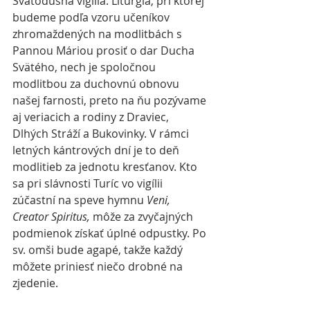
Svätodušná vigília. Liturgia, pri ktorej 
budeme podľa vzoru učeníkov 
zhromaždených na modlitbách s 
Pannou Máriou prosiť o dar Ducha 
Svätého, nech je spoločnou 
modlitbou za duchovnú obnovu 
našej farnosti, preto na ňu pozývame 
aj veriacich a rodiny z Draviec, 
Dlhých Stráží a Bukovinky. V rámci 
letných kántrových dní je to deň 
modlitieb za jednotu kresťanov. Kto 
sa pri slávnosti Turíc vo vigílii 
zúčastní na speve hymnu 
Veni, 
Creator Spiritus, 
môže za zvyčajných 
podmienok získať úplné odpustky. Po 
sv. omši bude agapé, takže každý 
môžete priniesť niečo drobné na 
zjedenie.