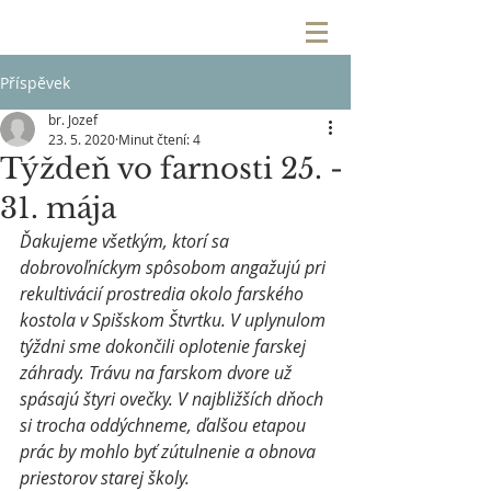
Příspěvek
br. Jozef
23. 5. 2020
Minut čtení: 4
Týždeň vo farnosti 25. -
31. mája
Ďakujeme všetkým, ktorí sa 
dobrovoľníckym spôsobom angažujú pri 
rekultivácií prostredia okolo farského 
kostola v Spišskom Štvrtku. 
V uplynulom 
týždni sme dokončili oplotenie farskej 
záhrady. Trávu na farskom dvore už 
spásajú štyri ovečky. V najbližších dňoch 
si trocha oddýchneme, ďalšou etapou 
prác by mohlo byť zútulnenie a obnova 
priestorov starej školy.