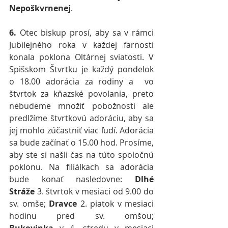
Nepoškvrnenej
.
6. 
Otec biskup
prosí, aby sa v rámci 
Jubilejného roka v každej farnosti 
konala poklona Oltárnej sviatosti. V 
Spišskom Štvrtku je každý pondelok 
o 18.00 adorácia za rodiny a  vo 
štvrtok za kňazské povolania, preto 
nebudeme množiť pobožnosti ale 
predlžíme štvrtkovú adoráciu, aby sa 
jej mohlo zúčastniť viac ľudí. Adorácia 
sa bude začínať o 15.00 hod. Prosíme, 
aby ste si našli čas na túto spoločnú 
poklonu. Na filiálkach sa adorácia 
bude konať nasledovne: 
Dlhé 
Stráže
 3. štvrtok v mesiaci od 9.00 do 
sv. omše; 
Dravce
 2. piatok v mesiaci 
hodinu pred sv. omšou; 
Bukovinka
 v 4. stredu v mesiaci 