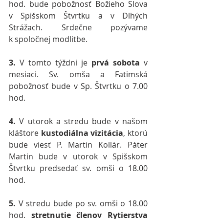
hod. bude pobožnosť Božieho Slova 
v Spišskom Štvrtku a v Dlhých 
Strážach. Srdečne pozývame 
k spoločnej modlitbe.
3. 
V tomto týždni je 
prvá sobota
 v 
mesiaci. Sv. omša a Fatimská 
pobožnosť bude v Sp. Štvrtku o 7.00 
hod.
4.
 V utorok a stredu bude v našom 
kláštore 
kustodiálna vizitácia
, ktorú 
bude viesť P. Martin Kollár. Páter 
Martin bude v utorok v Spišskom 
Štvrtku predsedať sv. omši o 18.00 
hod.
5.
 V stredu bude po sv. omši o 18.00 
hod. 
stretnutie členov Rytierstva 