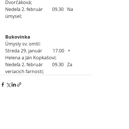
Dvorčáková;
Nedeľa 2. február        09.30   Na 
úmysel;
Bukovinka
Úmysly sv. omší:
Streda 29. január         17.00   + 
Helena a Ján Kopkašoví;
Nedeľa 2. február        09.30   Za 
veriacich farnosti;
Nejnovější příspěvky
Zobrazit vše