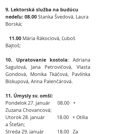
9. Lektorská služba na budúcu 
nedeľu: 08.00
 Stanka Švedová, Laura 
Borská;
   11.00 
Mária Rákociová, Ľuboš 
Bajtoš;
10. Upratovanie kostola
: Adriana 
Sagulová, Jana Petrovičová, Vlasta 
Gondová, Monika Tkáčová, Pavlínka 
Biskupová, Anna Palenčárová.
11. Úmysly sv. omší:
Pondelok 27. január      08.00   + 
Zuzana Chovancová;
Utorok 28. január          18.00   + Otília 
a Štefan;
Streda 29. január           18.00   Za 