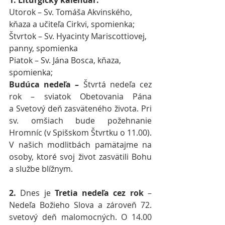
Utorok – Sv. Tomáša Akvinského, 
kňaza a učiteľa Cirkvi, spomienka;
Štvrtok – Sv. Hyacinty Mariscottiovej, 
panny, spomienka
Piatok – Sv. Jána Bosca, kňaza, 
spomienka;
Budúca nedeľa –
 Štvrtá nedeľa cez 
rok – sviatok Obetovania Pána 
a Svetový deň zasväteného života. Pri 
sv. omšiach bude požehnanie 
Hromníc (v Spišskom Štvrtku o 11.00). 
V našich modlitbách pamätajme na 
osoby, ktoré svoj život zasvätili Bohu 
a službe blížnym.  
2.
 Dnes je 
Tretia nedeľa cez rok
 – 
Nedeľa Božieho Slova a zároveň 72. 
svetový deň malomocných. O 14.00 