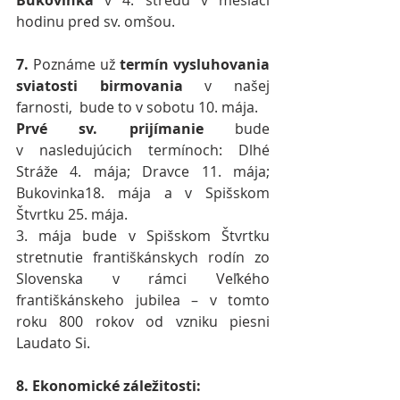
hodinu pred sv. omšou.
7. 
Poznáme už 
termín vysluhovania 
sviatosti birmovania
 v našej 
farnosti,  bude to v sobotu 10. mája.
Prvé sv. prijímanie
 bude 
v nasledujúcich termínoch: Dlhé 
Stráže 4. mája; Dravce 11. mája; 
Bukovinka18. mája a v Spišskom 
Štvrtku 25. mája.
3. mája bude v Spišskom Štvrtku 
stretnutie františkánskych rodín zo 
Slovenska v rámci Veľkého 
františkánskeho jubilea – v tomto 
roku 800 rokov od vzniku piesni 
Laudato Si.
8.
Ekonomické záležitosti: