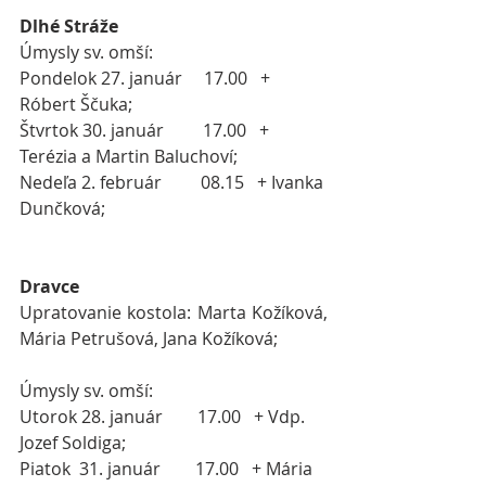
Dlhé Stráže
Úmysly sv. omší:
Pondelok 27. január     17.00   + 
Róbert Ščuka;
Štvrtok 30. január         17.00   + 
Terézia a Martin Baluchoví;
Nedeľa 2. február
08.15   + Ivanka 
Dunčková;
 ​
Dravce
Upratovanie kostola: 
Marta Kožíková, 
Mária Petrušová, Jana Kožíková
;
Úmysly sv. omší:
Utorok 28. január        17.00   + Vdp. 
Jozef Soldiga;
Piatok  31. január        17.00   + Mária 