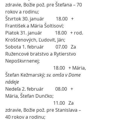
zdravie, Božie pož. pre Štefana – 70 
rokov a rodinu;
Štvrtok 30. január          18.00   + 
František a Mária Šoltisoví;
Piatok 31. január           18.00   + rod. 
Kroščenových, Ľudovít, Ján;
Sobota 1. február          07.00   Za 
Ružencové bratstvo a Rytierstvo 
Nepoškvrnenej;
                                         18.00   + Mária, 
Štefan Kežmarský; 
sv. omša v Dome 
nádeje
Nedeľa 2. február
08.00   + 
Mária, Štefan Dunčko;
                                         11.00   Za 
zdravie, Božie pož. pre Stanislava – 
40 rokov a rodinu;