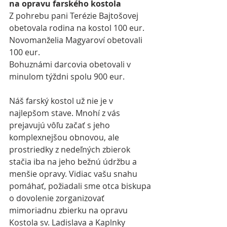
na opravu farského kostola
Z pohrebu pani Terézie Bajtošovej 
obetovala rodina na kostol 100 eur.
Novomanželia Magyaroví obetovali 
100 eur.
Bohuznámi darcovia obetovali v 
minulom týždni spolu 900 eur.
Náš farský kostol už nie je v 
najlepšom stave. Mnohí z vás 
prejavujú vôľu začať s jeho 
komplexnejšou obnovou, ale 
prostriedky z nedeľných zbierok 
stačia iba na jeho bežnú údržbu a 
menšie opravy. Vidiac vašu snahu 
pomáhať, požiadali sme otca biskupa 
o dovolenie zorganizovať 
mimoriadnu zbierku na opravu 
Kostola sv. Ladislava a Kaplnky 