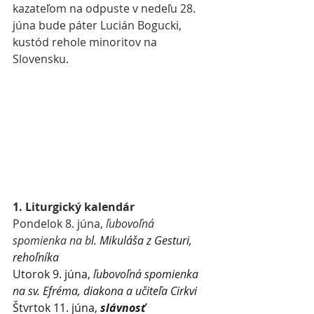
kazateľom na odpuste v nedeľu 28. 
júna bude páter Lucián Bogucki, 
kustód rehole minoritov na 
Slovensku.
1. Liturgický kalendár
Pondelok 8. júna, 
ľubovoľná 
spomienka na b
l. Mikuláša z Gesturi, 
rehoľníka
Utorok 9. júna, 
ľubovoľná spomienka 
na sv. 
Efréma, diakona a učiteľa Cirkvi
Štvrtok 11. júna, 
slávnosť 