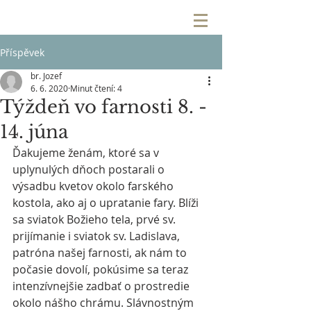
Příspěvek
br. Jozef
6. 6. 2020
Minut čtení: 4
Týždeň vo farnosti 8. -
14. júna
Ďakujeme ženám, ktoré sa v 
uplynulých dňoch postarali o 
výsadbu kvetov okolo farského 
kostola, ako aj o upratanie fary. Blíži 
sa sviatok Božieho tela, prvé sv. 
prijímanie i sviatok sv. Ladislava, 
patróna našej farnosti, ak nám to 
počasie dovolí, pokúsime sa teraz 
intenzívnejšie zadbať o prostredie 
okolo nášho chrámu. Slávnostným 