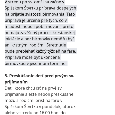
V stredu po sv. omši sa začne v 
Spišskom Štvrtku príprava dospelých 
na prijatie sviatosti birmovania. Táto 
príprava je určená pre tých, čo v 
mladosti neboli pobirmovaní, preto 
nemajú zavŕšený proces kresťanskej 
iniciácie a bez birmovky nemôžu byť 
ani krstnými rodičmi. Stretnutie 
bude prebiehať každý týždeň na fare. 
Príprava môže byť ukončená 
birmovkou v jesennom termíne. 
5. Preskúšanie detí pred prvým sv. 
prijímaním
Deti, ktoré chcú ísť na prvé sv. 
prijímanie a ešte neboli preskúšané, 
môžu s rodičmi prísť na faru v 
Spišskom Štvrtku v pondelok, utorok 
alebo v stredu od 16.00 hod. do 