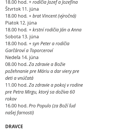
18.00 hod. + 
rodičia Jozef a Jozefína
Štvrtok 11. júna
18.00 hod
. + brat Vincent (výročná)
Piatok 12. júna
18.00 hod
. + krstní rodičia Ján a Anna
Sobota 13. júna
18.00 hod
. + syn Peter a rodičia 
Garčároví a Toporceroví
Nedeľa 14. júna
08.00 hod. 
Za zdravie a Božie 
požehnanie pre Máriu a dar viery pre 
deti a vnúčatá
11.00 hod. 
Za zdravie a pokoj v rodine 
pre Petra Mirgu, ktorý sa dožíva 60 
rokov
16.00 hod. 
Pro Populo (za Boží ľud 
našej farnosti)
DRAVCE