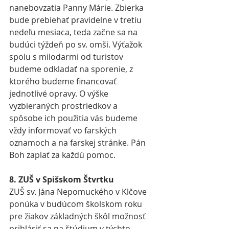
nanebovzatia Panny Márie. Zbierka 
bude prebiehať pravidelne v tretiu 
nedeľu mesiaca, teda začne sa na 
budúci týždeň po sv. omši. Výťažok 
spolu s milodarmi od turistov 
budeme odkladať na sporenie, z 
ktorého budeme financovať 
jednotlivé opravy. O výške 
vyzbieraných prostriedkov a 
spôsobe ich použitia vás budeme 
vždy informovať vo farských 
oznamoch a na farskej stránke. Pán 
Boh zaplať za každú pomoc.
8. ZUŠ v Spišskom Štvrtku
ZUŠ sv. Jána Nepomuckého v Klčove 
ponúka v budúcom školskom roku 
pre žiakov základných škôl možnosť 
prihlásiť sa na štúdium v týchto 