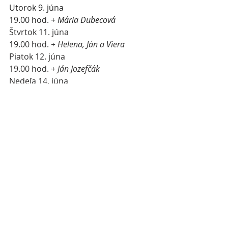
Utorok 9. júna 
19.00 hod. 
+ Mária Dubecová
Štvrtok 11. júna 
19.00 hod.
 + Helena, Ján a Viera
Piatok 12. júna 
19.00 hod. 
+ Ján Jozefčák
Nedeľa 14. júna
08.00 hod. 
Pro Populo (za Boží ľud 
našej farnosti)
09.30 hod. 
+ Štefan Novotný
DLHÉ STRÁŽE
Pondelok 8. júna
19.00 hod. 
Za zdravie a Božie 
požehnanie pre rodinu Krátku a 
Diabelkovú
Štvrtok 11. júna
19.00 hod. 
Za zdravie a Božie 
požehnanie pre rodinu Baluchovú a 