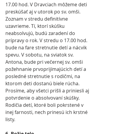
17.00 hod. V Dravciach môžeme deti 
preskúšať aj v utorok po sv. omši. 
Zoznam v stredu definitívne 
uzavrieme. Tí, ktorí skúšku 
neabsolvujú, budú zaradení do 
prípravy o rok. V stredu o 17.00 hod. 
bude na fare stretnutie detí a nácvik 
spevu. V sobotu, na sviatok sv. 
Antona, bude pri večernej sv. omši 
požehnanie prvoprijímajúcich detí a 
posledné stretnutie s rodičmi, na 
ktorom deti dostanú biele rúcha. 
Prosíme, aby všetci prišli a priniesli aj 
potvrdenie o absolvovaní skúšky. 
Rodičia detí, ktoré boli pokrstené v 
inej farnosti, nech prinesú ich krstné 
listy.
6. Božie telo