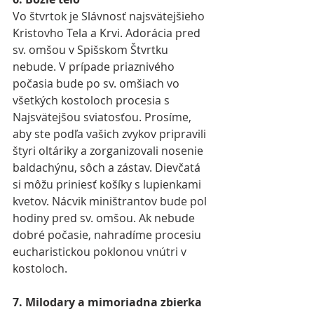
Vo štvrtok je Slávnosť najsvätejšieho 
Kristovho Tela a Krvi. Adorácia pred 
sv. omšou v Spišskom Štvrtku 
nebude. V prípade priaznivého 
počasia bude po sv. omšiach vo 
všetkých kostoloch procesia s 
Najsvätejšou sviatosťou. Prosíme, 
aby ste podľa vašich zvykov pripravili 
štyri oltáriky a zorganizovali nosenie 
baldachýnu, sôch a zástav. Dievčatá 
si môžu priniesť košíky s lupienkami 
kvetov. Nácvik miništrantov bude pol 
hodiny pred sv. omšou. Ak nebude 
dobré počasie, nahradíme procesiu 
eucharistickou poklonou vnútri v 
kostoloch.
7. Milodary a mimoriadna zbierka 