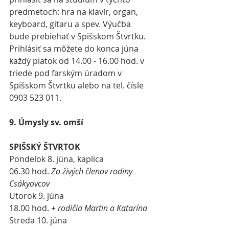
predmetoch: hra na klavír, organ, 
keyboard, gitaru a spev. Výučba 
bude prebiehať v Spišskom Štvrtku. 
Prihlásiť sa môžete do konca júna 
každý piatok od 14.00 - 16.00 hod. v 
triede pod farským úradom v 
Spišskom Štvrtku alebo na tel. čísle 
0903 523 011.
9. Úmysly sv. omší
SPIŠSKÝ ŠTVRTOK
Pondelok 8. júna, kaplica
06.30 hod. 
Za živých členov rodiny 
Csákyovcov
Utorok 9. júna
18.00 hod. 
+ rodičia Martin a Katarína
Streda 10. júna