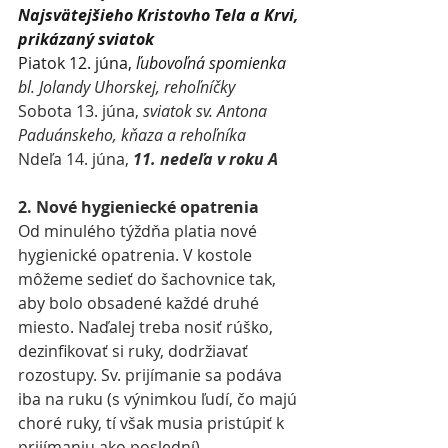
Najsvätejšieho Kristovho Tela a Krvi, 
prikázaný sviatok
Piatok 12. júna, 
ľubovoľná spomienka
bl. Jolandy Uhorskej, rehoľníčky
Sobota 13. júna, 
sviatok sv. Antona 
Paduánskeho, kňaza a rehoľníka
Ndeľa 14. júna, 
11. nedeľa v roku A
2. Nové hygieniecké opatrenia
Od minulého týždňa platia nové 
hygienické opatrenia. V kostole 
môžeme sedieť do šachovnice tak, 
aby bolo obsadené každé druhé 
miesto. Naďalej treba nosiť rúško, 
dezinfikovať si ruky, dodržiavať 
rozostupy. Sv. prijímanie sa podáva 
iba na ruku (s výnimkou ľudí, čo majú 
choré ruky, tí však musia pristúpiť k 
prijímaniu ako poslední). 