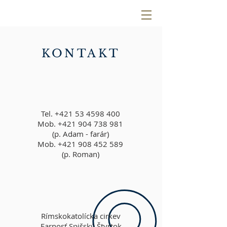
KONTAKT
Tel.
+421 53 4598 400
Mob.
+421 904 738 981
(p. Adam - farár)
Mob.
+421 908 452 589
(p. Roman)
Rímskokatolícka cirkev
Farnosť Spišský Štvrtok