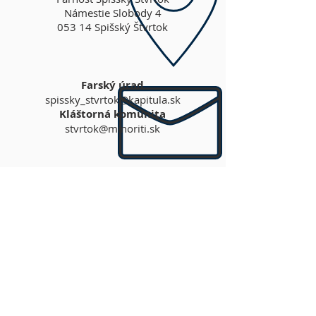
Námestie Slobody 4
053 14 Spišský Štvrtok
Farský úrad
spissky_stvrtok@kapitula.sk
Kláštorná komunita
stvrtok@minoriti.sk