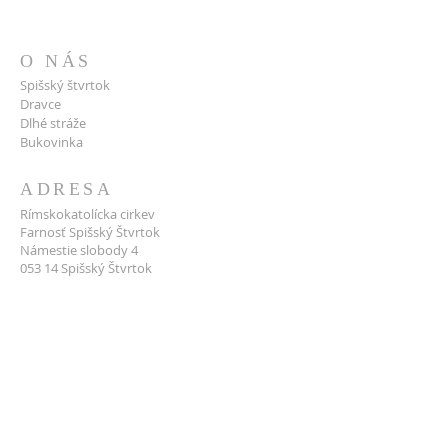
O NÁS
Spišský štvrtok
Dravce
Dlhé stráže
Bukovinka
ADRESA
Rímskokatolícka cirkev
Farnosť Spišský Štvrtok
Námestie slobody 4
053 14 Spišský Štvrtok
Tel. č. +421 53 4598 400
spissky_stvrtok@kapitula.sk
IČO:
31 966 519
DIČ:
2020 737 917
PODPORTE NÁS
Ochrana osobných údajov