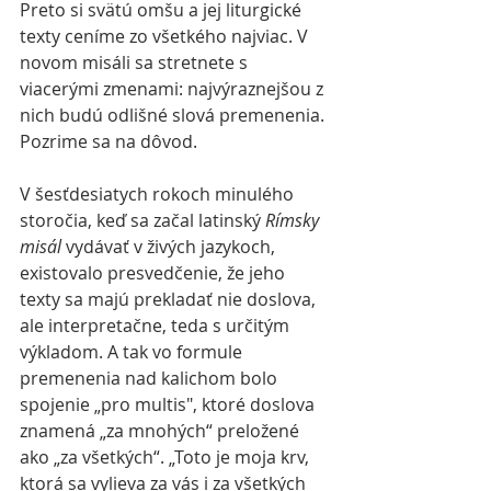
Preto si svätú omšu a jej liturgické 
texty ceníme zo všetkého najviac. V 
novom misáli sa stretnete s 
viacerými zmenami: najvýraznejšou z 
nich budú odlišné slová premenenia. 
Pozrime sa na dôvod.
V šesťdesiatych rokoch minulého 
storočia, keď sa začal latinský 
Rímsky 
misál
 vydávať v živých jazykoch, 
existovalo presvedčenie, že jeho 
texty sa majú prekladať nie doslova, 
ale interpretačne, teda s určitým 
výkladom. A tak vo formule 
premenenia nad kalichom bolo 
spojenie „pro multis", ktoré doslova 
znamená „za mnohých“ preložené 
ako „za všetkých“. „Toto je moja krv, 
ktorá sa vylieva za vás i za všetkých 