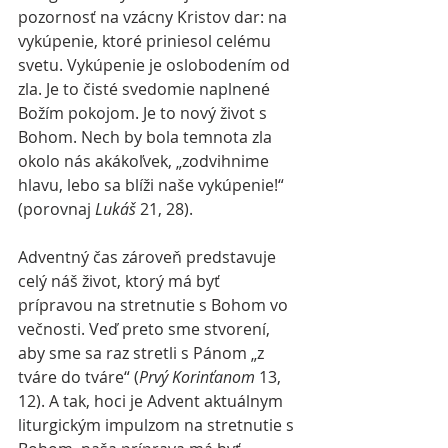
pozornosť na vzácny Kristov dar: na 
vykúpenie, ktoré priniesol celému 
svetu. Vykúpenie je oslobodením od 
zla. Je to čisté svedomie naplnené 
Božím pokojom. Je to nový život s 
Bohom. Nech by bola temnota zla 
okolo nás akákoľvek, „zodvihnime 
hlavu, lebo sa blíži naše vykúpenie!“ 
(porovnaj 
Lukáš
 21, 28). 
Adventný čas zároveň predstavuje 
celý náš život, ktorý má byť 
prípravou na stretnutie s Bohom vo 
večnosti. Veď preto sme stvorení, 
aby sme sa raz stretli s Pánom „z 
tváre do tváre“ (
Prvý Korinťanom
 13, 
12). A tak, hoci je Advent aktuálnym 
liturgickým impulzom na stretnutie s 