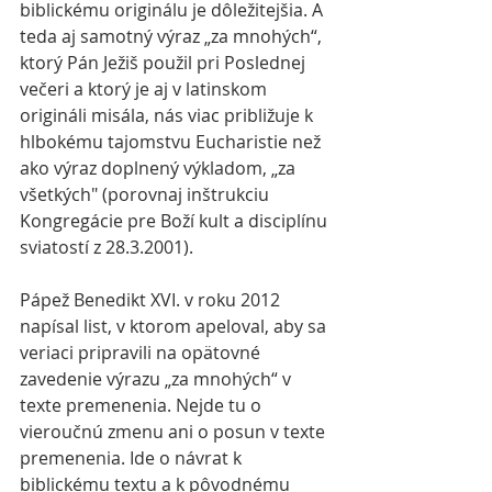
biblickému originálu je dôležitejšia. A 
teda aj samotný výraz „za mnohých“, 
ktorý Pán Ježiš použil pri Poslednej 
večeri a ktorý je aj v latinskom 
origináli misála, nás viac približuje k 
hlbokému tajomstvu Eucharistie než 
ako výraz doplnený výkladom, „za 
všetkých" (porovnaj inštrukciu 
Kongregácie pre Boží kult a disciplínu 
sviatostí z 28.3.2001). 
Pápež Benedikt XVI. v roku 2012 
napísal list, v ktorom apeloval, aby sa 
veriaci pripravili na opätovné 
zavedenie výrazu „za mnohých“ v 
texte premenenia. Nejde tu o 
vieroučnú zmenu ani o posun v texte 
premenenia. Ide o návrat k 
biblickému textu a k pôvodnému 