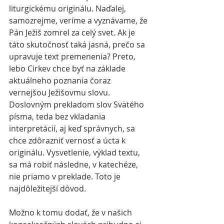
liturgickému originálu. Naďalej, 
samozrejme, veríme a vyznávame, že 
Pán Ježiš zomrel za celý svet. Ak je 
táto skutočnosť taká jasná, prečo sa 
upravuje text premenenia? Preto, 
lebo Cirkev chce byť na základe 
aktuálneho poznania čoraz 
vernejšou Ježišovmu slovu. 
Doslovným prekladom slov Svätého 
písma, teda bez vkladania 
interpretácií, aj keď správnych, sa 
chce zdôrazniť vernosť a úcta k 
originálu. Vysvetlenie, výklad textu, 
sa má robiť následne, v katechéze, 
nie priamo v preklade. Toto je 
najdôležitejší dôvod.
Možno k tomu dodať, že v našich 