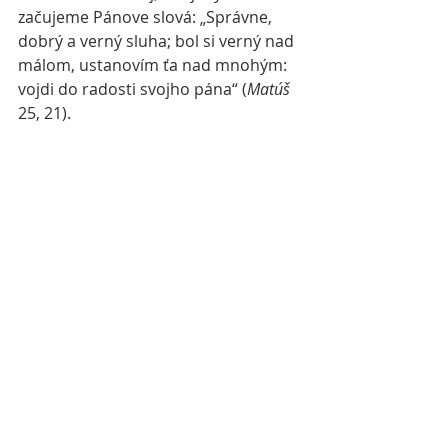
začujeme Pánove slová: „Správne, 
dobrý a verný sluha; bol si verný nad 
málom, ustanovím ťa nad mnohým: 
vojdi do radosti svojho pána“ (
Matúš
25, 21).
Drahí veriaci, milovaní bratia a 
sestry. V tomto duchu vám 
vyprosujeme a želáme požehnané 
prežívanie Adventného obdobia; 
pokojné a milostiplné Vianoce i 
celoživotnú túžbu – dobre sa 
pripraviť na šťastné stretnutie s 
naším Pánom Ježišom Kristom, ktorý 
nám prináša vykúpenie. 
Žehnajú vás vaši katolícki otcovia 
biskupi Slovenska