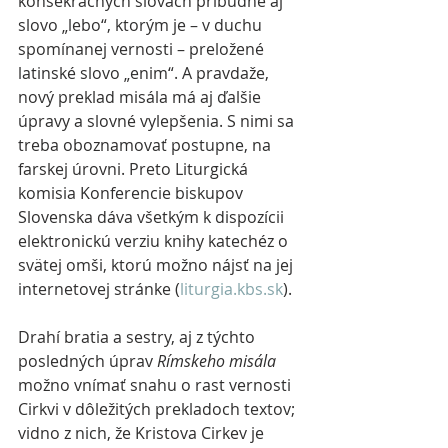
konsekračných slovách pribudne aj 
slovo „lebo“, ktorým je – v duchu 
spomínanej vernosti – preložené 
latinské slovo „enim“. A pravdaže, 
nový preklad misála má aj ďalšie 
úpravy a slovné vylepšenia. S nimi sa 
treba oboznamovať postupne, na 
farskej úrovni. Preto Liturgická 
komisia Konferencie biskupov 
Slovenska dáva všetkým k dispozícii 
elektronickú verziu knihy katechéz o 
svätej omši, ktorú možno nájsť na jej 
internetovej stránke (
liturgia.kbs.sk
).
Drahí bratia a sestry, aj z týchto 
posledných úprav 
Rímskeho misála
možno vnímať snahu o rast vernosti 
Cirkvi v dôležitých prekladoch textov; 
vidno z nich, že Kristova Cirkev je 