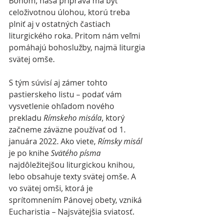
Bohom, naša príprava má byť 
celoživotnou úlohou, ktorú treba 
plniť aj v ostatných častiach 
liturgického roka. Pritom nám veľmi 
pomáhajú bohoslužby, najmä liturgia 
svätej omše.
S tým súvisí aj zámer tohto 
pastierskeho listu – podať vám 
vysvetlenie ohľadom nového 
prekladu 
Rímskeho misála
, ktorý 
začneme záväzne používať od 1. 
januára 2022. Ako viete, 
Rímsky misál
je po knihe 
Svätého písma
najdôležitejšou liturgickou knihou, 
lebo obsahuje texty svätej omše. A 
vo svätej omši, ktorá je 
sprítomnením Pánovej obety, vzniká 
Eucharistia – Najsvätejšia sviatosť. 