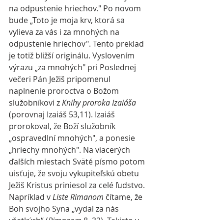
na odpustenie hriechov." Po novom 
bude „Toto je moja krv, ktorá sa 
vylieva za vás i za mnohých na 
odpustenie hriechov". Tento preklad 
je totiž bližší originálu. Vyslovením 
výrazu „za mnohých" pri Poslednej 
večeri Pán Ježiš pripomenul 
naplnenie proroctva o Božom 
služobníkovi z 
Knihy proroka Izaiáša
(porovnaj Izaiáš 53,11). Izaiáš 
prorokoval, že Boží služobník 
„ospravedlní mnohých", a ponesie 
„hriechy mnohých". Na viacerých 
ďalších miestach Sväté písmo potom 
uisťuje, že svoju vykupiteľskú obetu 
Ježiš Kristus priniesol za celé ľudstvo. 
Napríklad v 
Liste Rimanom
 čítame, že 
Boh svojho Syna „vydal za nás 