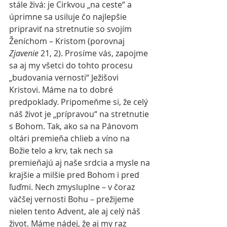
stále živá: je Cirkvou „na ceste“ a 
úprimne sa usiluje čo najlepšie 
pripraviť na stretnutie so svojím 
Ženíchom – Kristom (porovnaj 
Zjavenie
 21, 2). Prosíme vás, zapojme 
sa aj my všetci do tohto procesu 
„budovania vernosti“ Ježišovi 
Kristovi. Máme na to dobré 
predpoklady. Pripomeňme si, že celý 
náš život je „prípravou“ na stretnutie 
s Bohom. Tak, ako sa na Pánovom 
oltári premieňa chlieb a víno na 
Božie telo a krv, tak nech sa 
premieňajú aj naše srdcia a mysle na 
krajšie a milšie pred Bohom i pred 
ľuďmi. Nech zmysluplne – v čoraz 
väčšej vernosti Bohu – prežijeme 
nielen tento Advent, ale aj celý náš 
život. Máme nádej, že aj my raz 