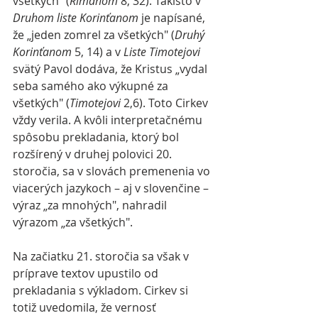
všetkých“ (
Rimanom
 8, 32). Takisto v 
Druhom liste Korinťanom
 je napísané, 
že „jeden zomrel za všetkých" (
Druhý 
Korinťanom
 5, 14) a v 
Liste Timotejovi
svätý Pavol dodáva, že Kristus „vydal 
seba samého ako výkupné za 
všetkých" (
Timotejovi 
2,6). Toto Cirkev 
vždy verila. A kvôli interpretačnému 
spôsobu prekladania, ktorý bol 
rozšírený v druhej polovici 20. 
storočia, sa v slovách premenenia vo 
viacerých jazykoch – aj v slovenčine – 
výraz „za mnohých", nahradil 
výrazom „za všetkých".
Na začiatku 21. storočia sa však v 
príprave textov upustilo od 
prekladania s výkladom. Cirkev si 
totiž uvedomila, že vernosť 