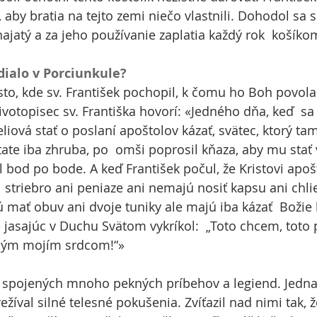
 aby bratia na tejto zemi niečo vlastnili. Dohodol sa 
ajatý a za jeho používanie zaplatia každý rok  košíko
ialo v Porciunkule?
sto, kde sv. František pochopil, k čomu ho Boh povola
životopisec sv. Františka hovorí: «Jedného dňa, keď  sa
eliová stať o poslaní apoštolov kázať, svätec, ktorý ta
ate iba zhruba, po  omši poprosil kňaza, aby mu stať v
od po bode. A keď František počul, že Kristovi apoš
ni striebro ani peniaze ani nemajú nosiť kapsu ani chli
 mať obuv ani dvoje tuniky ale majú iba kázať  Božie 
 jasajúc v Duchu Svätom vykríkol:  „Toto chcem, toto
elým mojím srdcom!“»
spojených mnoho pekných príbehov a legiend. Jedna h
ežíval silné telesné pokušenia. Zvíťazil nad nimi tak, 