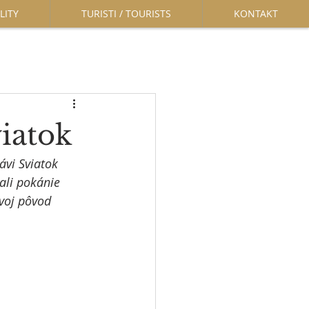
LITY
TURISTI / TOURISTS
KONTAKT
viatok
ávi Sviatok 
ali pokánie 
svoj pôvod 