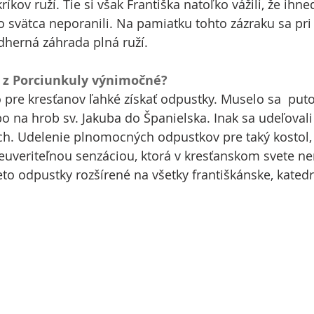
íkov ruží. Tie si však Františka natoľko vážili, že ihneď
o svätca neporanili. Na pamiatku tohto zázraku sa pri 
dherná záhrada plná ruží.
 z Porciunkuly výnimočné?
o pre kresťanov ľahké získať odpustky. Muselo sa  puto
o na hrob sv. Jakuba do Španielska. Inak sa udeľovali 
ách. Udelenie plnomocných odpustkov pre taký kostol,
euveriteľnou senzáciou, ktorá v kresťanskom svete n
to odpustky rozšírené na všetky františkánske, katedr