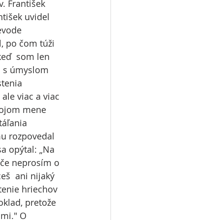
. František 
tišek uvidel 
evode 
, po čom túži 
keď  som len 
la s úmyslom 
tenia 
ale viac a viac 
mojom mene  
táľania 
mu rozpovedal 
a opýtal: „Na 
tče neprosím o 
eš  ani nijaký 
tenie hriechov 
oklad, pretože 
mi." O 