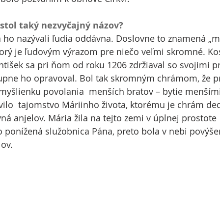
stol taký nezvyčajný názov?
 ho nazývali ľudia oddávna. Doslovne to znamená „m
orý je ľudovým výrazom pre niečo veľmi skromné. Kos
antišek sa pri ňom od roku 1206 zdržiaval so svojimi p
upne ho opravoval. Bol tak skromným chrámom, že p
yšlienku povolania  menších bratov – bytie menšími 
ovilo  tajomstvo Máriinho života, ktorému je chrám de
á anjelov. Mária žila na tejto zemi v úplnej prostote 
 ponížená služobnica Pána, preto bola v nebi povýše
lov.