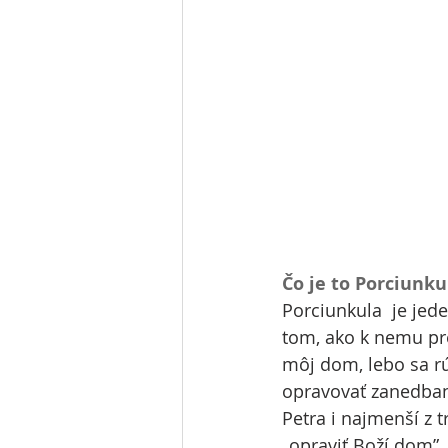
Čo je to Porciunku
Porciunkula  je jede
tom, ako k nemu preh
môj dom, lebo sa rú
opravovať zanedban
Petra i najmenší z 
„opraviť Boží dom” 