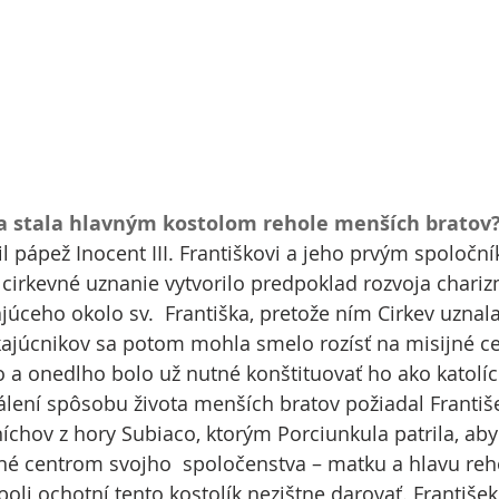
a stala hlavným kostolom rehole menších bratov
il pápež Inocent III. Františkovi a jeho prvým spoločn
 cirkevné uznanie vytvorilo predpoklad rozvoja chari
úceho okolo sv.  Františka, pretože ním Cirkev uznala,
kajúcnikov sa potom mohla smelo rozísť na misijné ce
o a onedlho bolo už nutné konštituovať ho ako katolíc
álení spôsobu života menších bratov požiadal Františ
chov z hory Subiaco, ktorým Porciunkula patrila, aby
vné centrom svojho  spoločenstva – matku a hlavu re
boli ochotní tento kostolík nezištne darovať. František