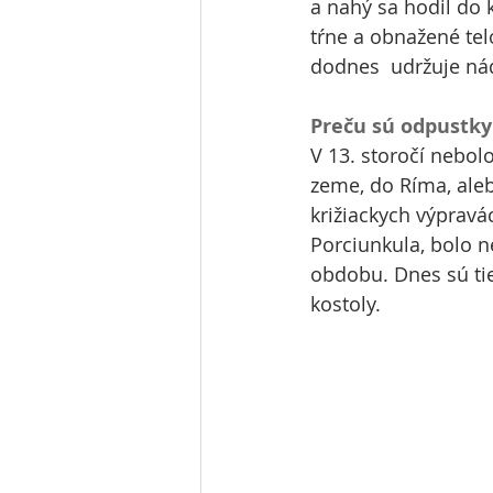
a nahý sa hodil do kr
tŕne a obnažené tel
dodnes  udržuje ná
Preču sú odpustky
V 13. storočí nebol
zeme, do Ríma, aleb
križiackych výprav
Porciunkula, bolo n
obdobu. Dnes sú tie
kostoly.