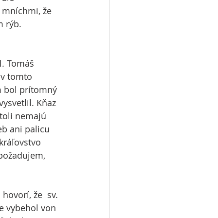
s mníchmi, že 
m rýb.
l. Tomáš  
 v tomto 
m bol prítomný 
ysvetlil. Kňaz 
toli nemajú 
eb ani palicu 
kráľovstvo 
 požadujem, 
ovorí, že  sv. 
že vybehol von 