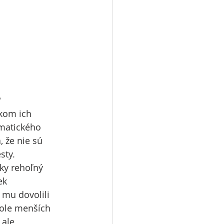
?
íkom ich 
zmatického 
 že nie sú 
sty. 
ky rehoľný 
ek 
 mu dovolili 
hole menších 
 ale 