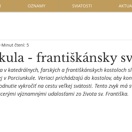
I
OZNAMY
SVIATOSTI
AKTUA
0
Minut čtení: 5
ula - františkánsky s
 v katedrálnych, farských a františkánskych kostoloch sl
j v Porciunkule. Veriaci prichádzajú do kostolov, aby kon
odnutie vykročiť na cestu veľkej svätosti. Tento zvyk má 
viacerými významnými udalosťami zo života sv. Františka.