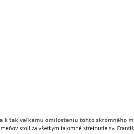
ža k tak veľkému omilosteniu tohto skromného m
eňov stojí za všetkým tajomné stretnutie sv. Františk