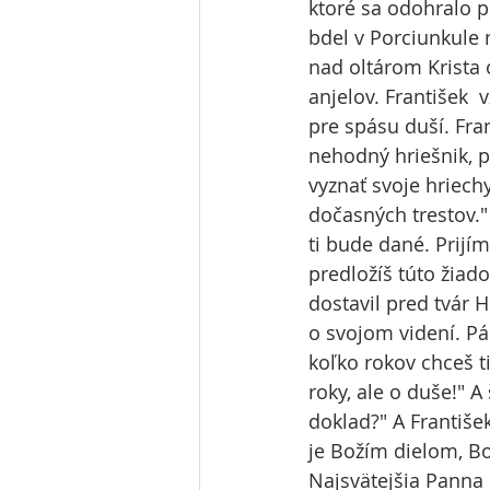
ktoré sa odohralo po
bdel v Porciunkule n
nad oltárom Krista 
anjelov. František 
pre spásu duší. Fra
nehodný hriešnik, p
vyznať svoje hriech
dočasných trestov." 
ti bude dané. Prij
predložíš túto žiad
dostavil pred tvár H
o svojom videní. Pá
koľko rokov chceš t
roky, ale o duše!" A
doklad?" A Františe
je Božím dielom, Bo
Najsvätejšia Panna 