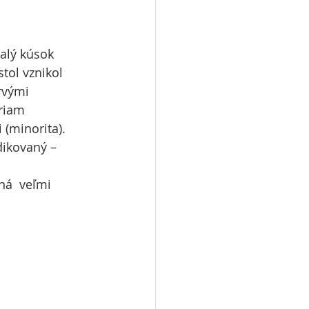
alý kúsok 
tol vznikol 
rvými 
riam 
(minorita). 
dikovaný – 
ná  veľmi 