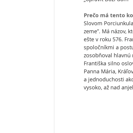
Prečo má tento ko
Slovom Porciunkula
zeme”. Má názov, kt
ešte v roku 576. Fr
spoločníkmi a post
zosobňoval hlavnú m
Františka silno osl
Panna Mária, Kráľovn
a jednoduchosti ako
vysoko, až nad anje