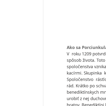
Ako sa Porciunkul
V  roku 1209 potvrd
spôsob života. Toto
spoločenstva vznikaj
kacírmi. Skupinka  
Spoločenstvo  rástl
rád. Krátko po schv
benediktínskych mní
urobiť z nej ducho
bratov. Benediktíni 