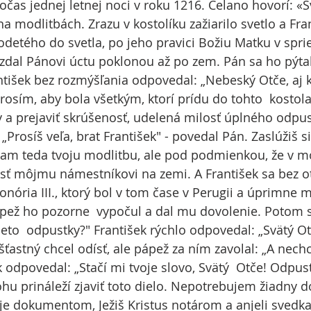
čas jednej letnej noci v roku 1216. Celano hovorí: «Sv
a modlitbách. Zrazu v kostolíku zažiarilo svetlo a Fran
odetého do svetla, po jeho pravici Božiu Matku v spri
 vzdal Pánovi úctu poklonou až po zem. Pán sa ho pýtal
ntišek bez rozmýšľania odpovedal: „Nebeský Otče, aj 
rosím, aby bola všetkým, ktorí prídu do tohto  kosto
y a prejaviť skrúšenosť, udelená milosť úplného odpus
„Prosíš veľa, brat František" - povedal Pán. Zaslúžiš si 
ímam teda tvoju modlitbu, ale pod podmienkou, že v 
osť môjmu námestníkovi na zemi. A František sa bez o
onória III., ktorý bol v tom čase v Perugii a úprimne 
pež ho pozorne  vypočul a dal mu dovolenie. Potom s
ieto  odpustky?" František rýchlo odpovedal: „Svätý O
 šťastný chcel odísť, ale pápež za ním zavolal: „A nechc
k odpovedal: „Stačí mi tvoje slovo, Svätý  Otče! Odpus
hu prináleží zjaviť toto dielo. Nepotrebujem žiadny d
je dokumentom, Ježiš Kristus notárom a anjeli svedka