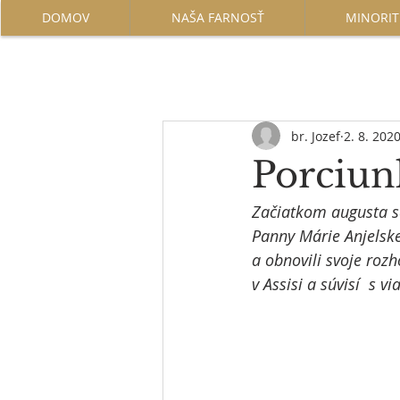
DOMOV
NAŠA FARNOSŤ
MINORIT
br. Jozef
2. 8. 202
Porciunk
Začiatkom augusta sa
Panny Márie Anjelske
a obnovili svoje rozh
v Assisi a súvisí  s 