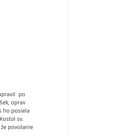
pravil  po 
šek, oprav 
s ho posiela 
ostol sv. 
 že povolanie 