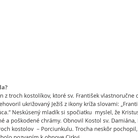
la?
n z troch kostolíkov, ktoré sv. František vlastnoručne o
ovoril ukrižovaný Ježiš z ikony kríža slovami: „Franti
ca.“ Neskúsený mladík si spočiatku  myslel, že Kristu
é a poškodené chrámy. Obnovil Kostol sv. Damiána, K
troch kostolov  – Porciunkulu. Trocha neskôr pochopil,
 bolo pozvaním k obnove Cirkvi.