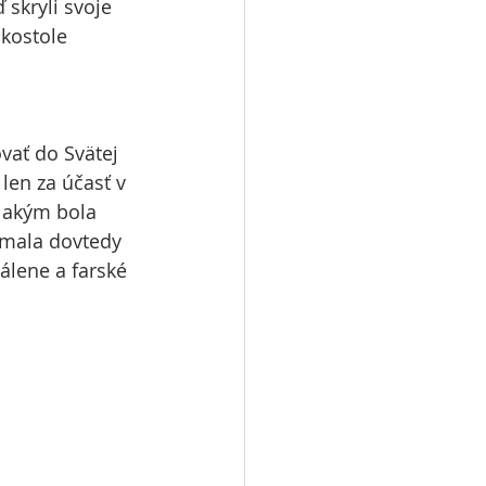
 skryli svoje 
kostole 
vať do Svätej 
len za účasť v 
 akým bola 
emala dovtedy  
álene a farské 