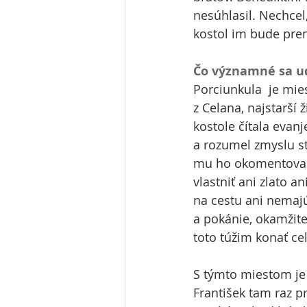
nesúhlasil. Nechcel,
kostol im bude pren
Čo významné sa ud
Porciunkula  je mie
z Celana, najstarší 
kostole čítala evanj
a rozumel zmyslu st
mu ho okomentoval b
vlastniť ani zlato a
na cestu ani nemajú
a pokánie, okamžite
toto túžim konať c
S týmto miestom je 
František tam raz pr