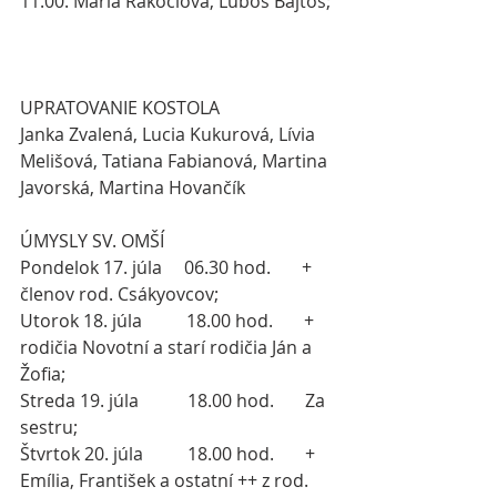
11.00. Mária Rákociova, Ľuboš Bajtoš; 
UPRATOVANIE KOSTOLA
Janka Zvalená, Lucia Kukurová, Lívia 
Melišová, Tatiana Fabianová, Martina 
Javorská, Martina Hovančík
ÚMYSLY SV. OMŠÍ
Pondelok 17. júla     06.30 hod.       + 
členov rod. Csákyovcov;
Utorok 18. júla          18.00 hod.       + 
rodičia Novotní a starí rodičia Ján a 
Žofia;
Streda 19. júla           18.00 hod.       Za 
sestru;
Štvrtok 20. júla          18.00 hod.       + 
Emília, František a ostatní ++ z rod. 