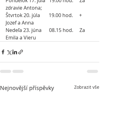
Pondelok 17. júla   19.00 hod.     Za 
zdravie Antona;
Štvrtok 20. júla       19.00 hod.     + 
Jozef a Anna
Nedeľa 23. júna      08.15 hod.     Za 
Emila a Vieru
Nejnovější příspěvky
Zobrazit vše