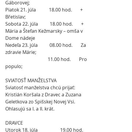
Gáborovej;
Piatok 21. júla           18.00 hod.       + 
Břetislav;
Sobota 22. júla          18.00 hod.       + 
Mária a Štefan Kežmarsky – omša v 
Dome nádeje
Nedeľa 23. júla          08.00 hod.       Za 
zdravie Márie;
                                    11.00 hod.       Pro 
populo;
SVIATOSŤ MANŽELSTVA
Sviatosť manželstva chcú prijať: 
Kristián Koršala z Dravec a Zuzana 
Geletkova zo Spišskej Novej Vsi. 
Ohlasujú sa I. a II. krát.
DRAVCE
Utorok 18. júla                   19.00 hod. 