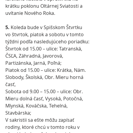
krátku poklonu Oltárnej Sviatosti a 
uvítanie Nového Roka.
5.
 Koleda bude v Spišskom Štvrtku 
vo štvrtok, piatok a sobotu v tomto 
týždni podľa nasledujúceho poriadku:
Štvrtok od 15.00 – ulice: Tatranská, 
ČSĽA, Záhradná, Javorová, 
Partizánska, Jarná, Poľná;
Piatok od 15.00 – ulice: Krátka, Nám. 
Slobody, Školská, Obr. Mieru horná 
časť,
Sobota od 9.00 – 15.00 – ulice: Obr. 
Mieru dolná časť, Vysoká, Potočná, 
Mlynská, Kováčska, Tehelná, 
Stavbárska;
V sakristii sa ešte môžu zapísať 
rodiny, ktoré chcú v tomto roku v 