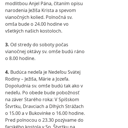
modlitbou Anjel Pána, čítaním opisu 
narodenia Ježiša Krista a spevom 
vianočných kolied. Polnočná sv. 
omša bude o 24.00 hodine vo 
všetkých našich kostoloch.
3. 
Od stredy do soboty počas 
vianočnej oktávy sv. omše budú ráno 
o 8.00 hodine.
4.
 Budúca nedeľa je Nedeľou Svätej 
Rodiny – Ježiša, Márie a Jozefa. 
Dopoludnia sv. omše budú tak ako v 
nedeľu. Po obede bude pobožnosť 
na záver Starého roka: V Spišskom 
Štvrtku, Dravciach a Dlhých Strážach 
o 15.00 a v Bukovinke o 16.00 hodine. 
Pred polnocou o 23.30 pozývame do 
farského kostola v Sp. Štvrtku na 