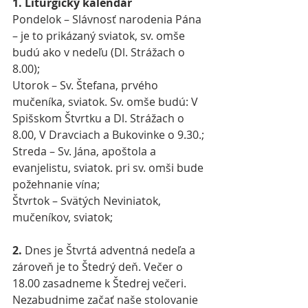
1. Liturgický kalendár
Pondelok – Slávnosť narodenia Pána 
– je to prikázaný sviatok, sv. omše 
budú ako v nedeľu (Dl. Strážach o 
8.00);
Utorok – Sv. Štefana, prvého 
mučeníka, sviatok. Sv. omše budú: V 
Spišskom Štvrtku a Dl. Strážach o 
8.00, V Dravciach a Bukovinke o 9.30.;
Streda – Sv. Jána, apoštola a 
evanjelistu, sviatok. pri sv. omši bude 
požehnanie vína;
Štvrtok – Svätých Neviniatok, 
mučeníkov, sviatok;
2.
 Dnes je Štvrtá adventná nedeľa a 
zároveň je to Štedrý deň. Večer o 
18.00 zasadneme k Štedrej večeri. 
Nezabudnime začať naše stolovanie 