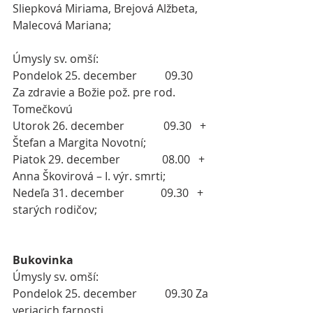
Sliepková Miriama, Brejová Alžbeta, 
Malecová Mariana;
Úmysly sv. omší:
Pondelok 25. december          09.30   
Za zdravie a Božie pož. pre rod. 
Tomečkovú
Utorok 26. december              09.30   + 
Štefan a Margita Novotní;
Piatok 29. december               08.00   + 
Anna Škovirová – I. výr. smrti;
Nedeľa 31. december             09.30   + 
starých rodičov;
Bukovinka
Úmysly sv. omší:
Pondelok 25. december          09.30 Za 
veriacich farnosti