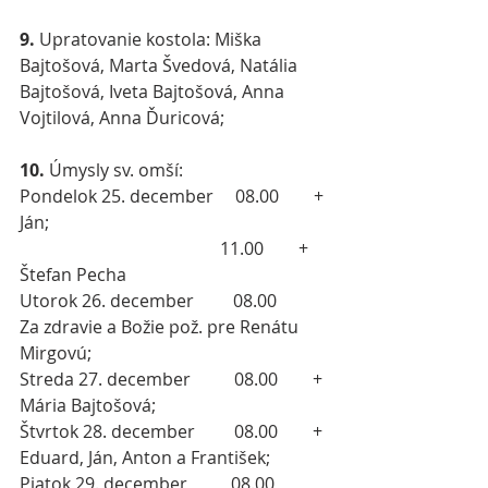
9.
 Upratovanie kostola: Miška 
Bajtošová, Marta Švedová, Natália 
Bajtošová, Iveta Bajtošová, Anna 
Vojtilová, Anna Ďuricová;
10.
 Úmysly sv. omší:
Pondelok 25. december     08.00        + 
Ján;
                                              11.00        + 
Štefan Pecha
Utorok 26. december         08.00        
Za zdravie a Božie pož. pre Renátu 
Mirgovú;
Streda 27. december          08.00        + 
Mária Bajtošová;
Štvrtok 28. december         08.00        + 
Eduard, Ján, Anton a František;
Piatok 29. december          08.00        