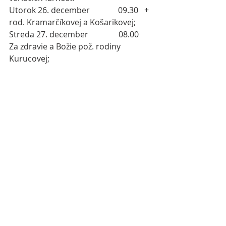
Utorok 26. december              09.30   + 
rod. Kramarčíkovej a Košarikovej;
Streda 27. december               08.00   
Za zdravie a Božie pož. rodiny 
Kurucovej;
Nedeľa 31. december             09.30 + 
Helena a Ján Kramarčík;
Nejnovější příspěvky
Zobrazit vše