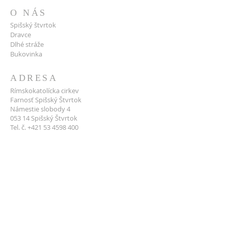
O NÁS
Spišský štvrtok
Dravce
Dlhé stráže
Bukovinka
ADRESA
Rímskokatolícka cirkev
Farnosť Spišský Štvrtok
Námestie slobody 4
053 14 Spišský Štvrtok
Tel. č. +421 53 4598 400
spissky_stvrtok@kapitula.sk
IČO:
31 966 519
DIČ:
2020 737 917
PODPORTE NÁS
Ochrana osobných údajov