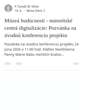
P. Tomáš M. Vlček
16. 6.
Minut čtení: 2
Múzeá budúcnosti - minoritské
centrá digitalizácie: Pozvánka na
úvodnú konferenciu projektu
Pozvánka na úvodnú konferenciu projektu 24.
júna 2026 o 11:00 hod. Kláštor Navštívenia
Panny Márie Rádu menších bratov
konventuálov - minoritov v spolupráci s
Kláštorom minoritov v Levoči a
Rímskokatolíckou farnosťou Spišský Štvrtok.
Kláštor Navštívenia Panny Márie Rádu menších
bratov konventuálov - minoritov vás pozýva na
Informačnú konferenciu k otvoreniu projektu
„Múzeá budúcnosti – minoritské centrá
digitalizácie“ Program konferencie bude