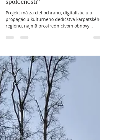
27. 2.
Minut čtení: 4
Projekt: „Múzeá budúcnosti –
minoritské centrá pre digitalizáciu
spoločnosti“
Projekt má za cieľ ochranu, digitalizáciu a
propagáciu kultúrneho dedičstva karpatského
regiónu, najmä prostredníctvom obnovy
historických sakrálnych objektov spojených s
dejinami a kultúrou minoritov (Kostol
Navštívenia Panny Márie v Krosne, Kostol
Ducha Svätého v Levoči a Kostol sv. Ladislava v
Spišskom Štvrtku – Kaplnka Nanebovzatia
Panny Márie) a vytvorenia kultúrnych
tematických trás zameraných na oživenie
minoritskej kultúry (v oblastiach: príroda,
história, kultúra a d