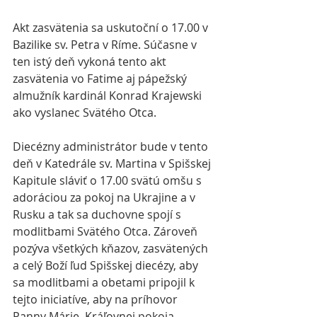
Akt zasvätenia sa uskutoční o 17.00 v 
Bazilike sv. Petra v Ríme. Súčasne v 
ten istý deň vykoná tento akt 
zasvätenia vo Fatime aj pápežský 
almužník kardinál Konrad Krajewski 
ako vyslanec Svätého Otca.
Diecézny administrátor bude v tento 
deň v Katedrále sv. Martina v Spišskej 
Kapitule sláviť o 17.00 svätú omšu s 
adoráciou za pokoj na Ukrajine a v 
Rusku a tak sa duchovne spojí s 
modlitbami Svätého Otca. Zároveň 
pozýva všetkých kňazov, zasvätených 
a celý Boží ľud Spišskej diecézy, aby  
sa modlitbami a obetami pripojil k 
tejto iniciatíve, aby na príhovor  
Panny Márie, Kráľovnej pokoja, 