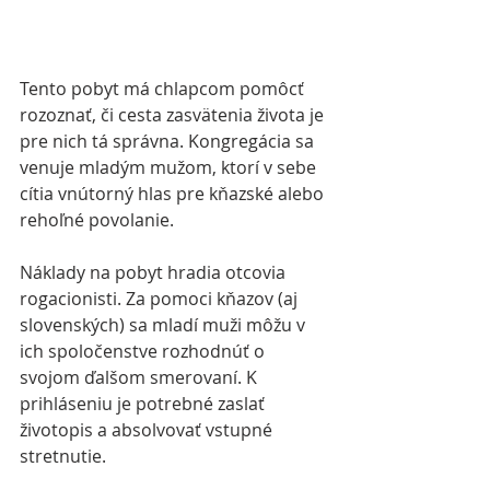
Tento pobyt má chlapcom pomôcť 
rozoznať, či cesta zasvätenia života je 
pre nich tá správna. Kongregácia sa 
venuje mladým mužom, ktorí v sebe 
cítia vnú­torný hlas pre kňazské alebo 
rehoľné povolanie. 
Náklady na pobyt hradia otcovia 
rogacionisti. Za pomoci kňazov (aj 
slovenských) sa mladí muži môžu v 
ich spoločenstve rozhodnúť o 
svojom ďalšom smerovaní. K 
prihláseniu je potrebné zaslať 
životopis a absolvovať vstupné 
stretnutie. 