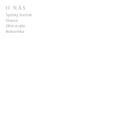
O NÁS
Spišský štvrtok
Dravce
Dlhé stráže
Bukovinka
ADRESA
Rímskokatolícka cirkev
Farnosť Spišský Štvrtok
Námestie slobody 4
053 14 Spišský Štvrtok
Tel. č. +421 53 4598 400
spissky_stvrtok@kapitula.sk
IČO:
31 966 519
DIČ:
2020 737 917
PODPORTE NÁS
Ochrana osobných údajov