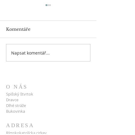
Komentáře
Napsat komentář...
Týždeň vo farnosti 26.
Týždeň vo farn
júl - 2. august
- 26. júl
O NÁS
Spišský štvrtok
Dravce
Dlhé stráže
Bukovinka
ADRESA
Rímskokatolícka cirkev