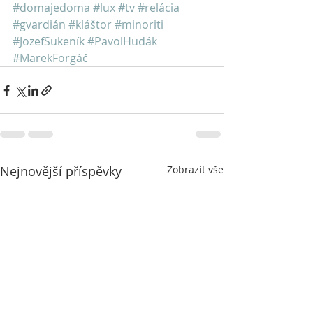
#domajedoma
#lux
#tv
#relácia
#gvardián
#kláštor
#minoriti
#JozefSukeník
#PavolHudák
#MarekForgáč
Nejnovější příspěvky
Zobrazit vše