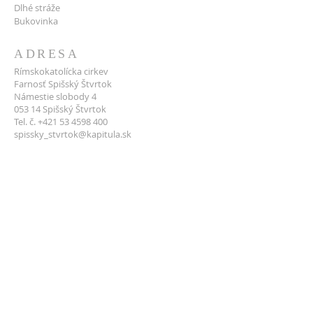
Dlhé stráže
Bukovinka
ADRESA
Rímskokatolícka cirkev
Farnosť Spišský Štvrtok
Námestie slobody 4
053 14 Spišský Štvrtok
Tel. č. +421 53 4598 400
spissky_stvrtok@kapitula.sk
IČO:
31 966 519
DIČ:
2020 737 917
PODPORTE NÁS
Ochrana osobných údajov
Spišský Štvrtok: SK34
0900 0000 0001 0137
6904
Kaplnka Nanebovzatia: SK80 0900 0000 0051
7923 1986