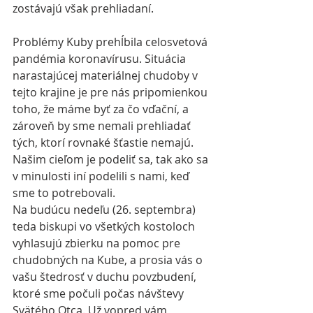
zostávajú však prehliadaní.
Problémy Kuby prehĺbila celosvetová 
pandémia koronavírusu. Situácia 
narastajúcej materiálnej chudoby v 
tejto krajine je pre nás pripomienkou 
toho, že máme byť za čo vďační, a 
zároveň by sme nemali prehliadať 
tých, ktorí rovnaké šťastie nemajú. 
Našim cieľom je podeliť sa, tak ako sa 
v minulosti iní podelili s nami, keď 
sme to potrebovali.
Na budúcu nedeľu (26. septembra) 
teda biskupi vo všetkých kostoloch 
vyhlasujú zbierku na pomoc pre 
chudobných na Kube, a prosia vás o 
vašu štedrosť v duchu povzbudení, 
ktoré sme počuli počas návštevy 
Svätého Otca. Už vopred vám 