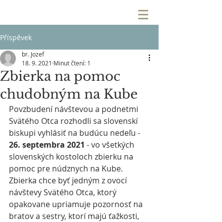
Příspěvek
br. Jozef
18. 9. 2021
Minut čtení: 1
Zbierka na pomoc
chudobným na Kube
Povzbudení návštevou a podnetmi 
Svätého Otca rozhodli sa slovenskí 
biskupi vyhlásiť na budúcu nedeľu - 
26. septembra 2021
 - vo všetkých 
slovenských kostoloch zbierku na 
pomoc pre núdznych na Kube. 
Zbierka chce byť jedným z ovocí 
návštevy Svätého Otca, ktorý 
opakovane upriamuje pozornosť na 
bratov a sestry, ktorí majú ťažkosti, 